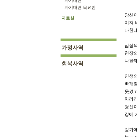
자기대면
자기대면 목요반
당신이
자료실
미쳐 
나한테
심장의
가정사역
천장의
나한테
회복사역
인생의
빠개질
웃겼고
차라리
당신이
강에 
강가에